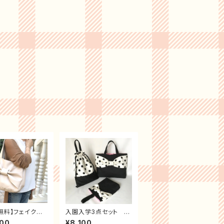
無料】フェイクレ
入園入学3点セット ド
 リボンバッグ
ットブラック
700
¥8,100