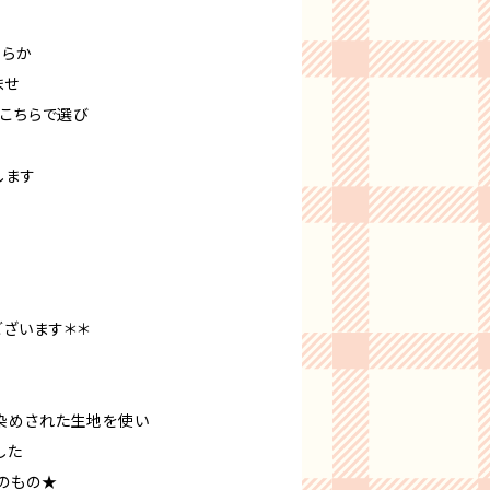
ちらか
ませ
、こちらで選び
します
ございます＊＊
染めされた生地を使い
した
のもの★