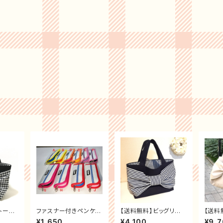
トート
ファスナー付きペンケー
【送料無料】ビッグリボ
【送料
ク×ギ
ス 送料無料
ンバッグ ダークネイビ
ザー
¥1,650
¥4,100
¥9,