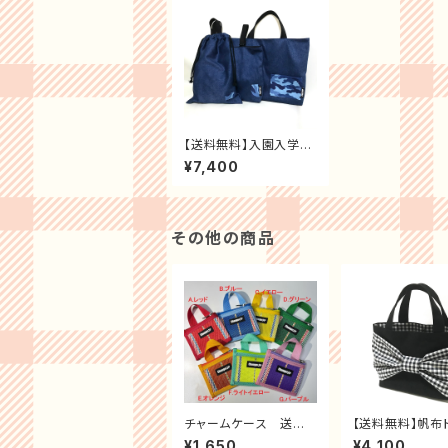
【送料無料】入園入学セ
ット ヴィンテージデニ
¥7,400
ム風×ブルー迷彩
レッスンバッグ・シューズ
ケース ・お着替え袋3点
セット(男の子・女の子・
マチ付き・裏布付き・入
その他の商品
園入学)
チャームケース 送料
【送料無料】帆布
無料
バッグ ブラッ
¥1,650
¥4,100