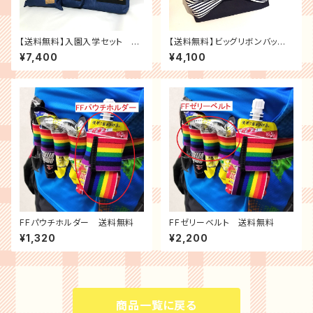
【送料無料】入園入学セット ヴ
【送料無料】ビッグリボンバッ
ィンテージデニム風×ブルー迷
グ ダークネイビー
¥7,400
¥4,100
彩 レッスンバッグ・シューズ
ケース ・お着替え袋3点セット
(男の子・女の子・マチ付き・裏布
付き・入園入学)
FFパウチホルダー 送料無料
FFゼリーベルト 送料無料
¥1,320
¥2,200
商品一覧に戻る