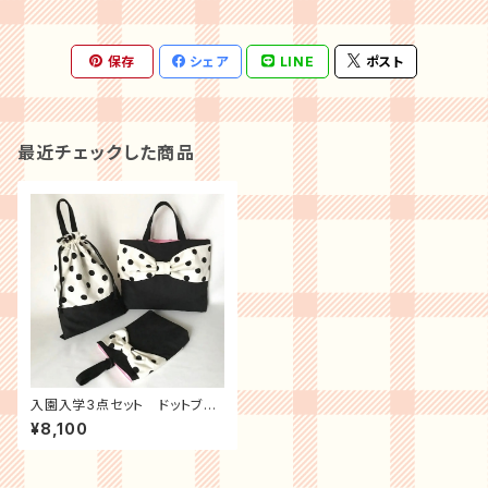
保存
シェア
LINE
ポスト
最近チェックした商品
入園入学3点セット ドットブラ
ック
¥8,100